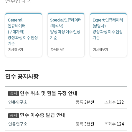
연수입니다.
General
Special
Expert
인큐레이터
인큐레이터
인큐레이터
(해석사)
(상담사)
(구매자격)
양성 과정 이수 인정
양성 과정 이수 인정
양성 과정 이수 인정
기준
기준
기준
자세히보기
자세히보기
자세히보기
연수 공지사항
연수 취소 및 환불 규정 안내
공지
인큐연구소
등록
3년전
조회수
132
연수 이수증 발급 안내
공지
인큐연구소
등록
3년전
조회수
124