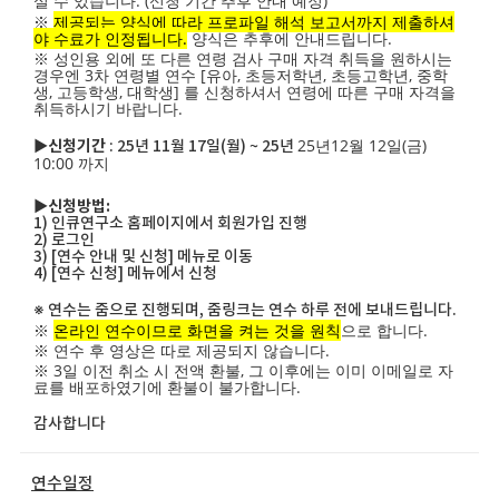
실 수 있습니다. (신청 기간 추후 안내 예정)
※
제공되는 양식에 따라 프로파일 해석 보고서까지 제출하셔
야 수료가 인정됩니다.
양식은 추후에 안내드립니다.
※ 성인용 외에 또 다른 연령 검사 구매 자격 취득을 원하시는
경우엔 3차 연령별 연수 [유아, 초등저학년, 초등고학년, 중학
생, 고등학생, 대학생] 를 신청하셔서 연령에 따른 구매 자격을
취득하시기 바랍니다.
25년12월 12일(금)
▶신청기간
: 25년 11월 17일(월) ~ 25년
10:00 까지
▶신청방법:
1) 인큐연구소 홈페이지에서 회원가입 진행
2) 로그인
3) [연수 안내 및 신청] 메뉴로 이동
4) [연수 신청] 메뉴에서 신청
※ 연수는 줌으로 진행되며, 줌링크는 연수 하루 전에 보내드립니다.
※
온라인 연수이므로 화면을 켜는 것을 원칙
으로 합니다.
※ 연수 후 영상은 따로 제공되지 않습니다.
※ 3일 이전 취소 시 전액 환불, 그 이후에는 이미 이메일로 자
료를 배포하였기에 환불이 불가합니다.
감사합니다
연수일정