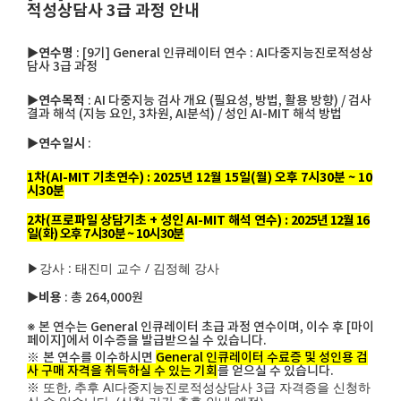
적성상담사 3급 과정 안내
▶연수명
: [9기] General 인큐레이터 연수 : AI다중지능진로적성상
담사 3급 과정
▶연수목적
: AI 다중지능 검사 개요 (필요성, 방법, 활용 방향) / 검사
결과 해석 (지능 요인, 3차원, AI분석) / 성인 AI-MIT 해석 방법
▶연수일시
:
1차(AI-MIT 기초연수) : 2025년 12월 15일(월) 오후 7시30분 ~ 10
시30분
2차(프로파일 상담기초 + 성인 AI-MIT 해석 연수) :
2025년 12월 16
일(화) 오후 7시30분 ~ 10시30분
▶강사 : 태진미 교수 / 김정혜 강사
▶비용
: 총 264,000원
※ 본 연수는 General 인큐레이터 초급 과정 연수이며, 이수 후 [마이
페이지]에서 이수증을 발급받으실 수 있습니다.
※
본 연수를 이수하시면
General 인큐레이터 수료증 및 성인용 검
사 구매 자격을 취득하실 수 있는 기회
를 얻으실 수 있습니다.
※ 또한, 추후 AI다중지능진로적성상담사 3급 자격증을 신청하